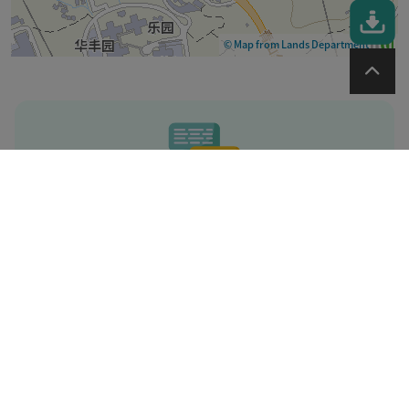
© Map from Lands Department
注:
在计算自助登记站的定期保养日时，每月
第一个星期一所在的星期视作「第一个星
期」。
以上资料适用于香港身份证的持有人，如
你是领事团身份证的持有人，请按
即时对
话
以便跟进。