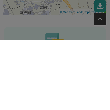
© Map from Lands Department
註:
在計算自助登記站的定期保養日時，每月
第一個星期一所在的星期視作「第一個星
期」。
以上資料適用於香港身份證的持有人，如
你是領事團身份證的持有人，請按
即時對
話
以便跟進。